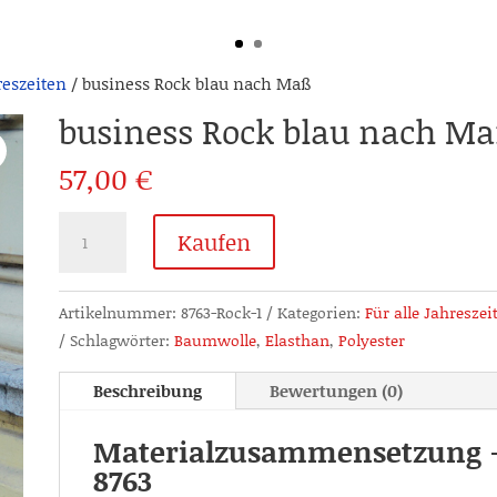
reszeiten
/ business Rock blau nach Maß
business Rock blau nach M
57,00
€
business
Kaufen
Rock
blau
nach
Artikelnummer:
8763-Rock-1
Kategorien:
Für alle Jahreszei
Maß
Schlagwörter:
Baumwolle
,
Elasthan
,
Polyester
Menge
Beschreibung
Bewertungen (0)
Materialzusammensetzung - 
8763