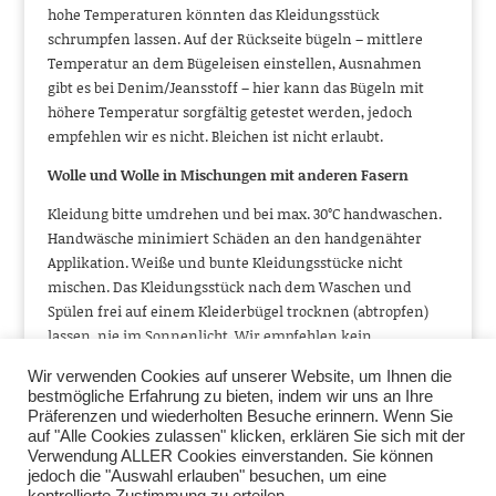
hohe Temperaturen könnten das Kleidungsstück
schrumpfen lassen. Auf der Rückseite bügeln – mittlere
Temperatur an dem Bügeleisen einstellen, Ausnahmen
gibt es bei Denim/Jeansstoff – hier kann das Bügeln mit
höhere Temperatur sorgfältig getestet werden, jedoch
empfehlen wir es nicht. Bleichen ist nicht erlaubt.
Wolle und Wolle in Mischungen mit anderen Fasern
Kleidung bitte umdrehen und bei max. 30°C handwaschen.
Handwäsche minimiert Schäden an den handgenähter
Applikation. Weiße und bunte Kleidungsstücke nicht
mischen. Das Kleidungsstück nach dem Waschen und
Spülen frei auf einem Kleiderbügel trocknen (abtropfen)
lassen, nie im Sonnenlicht. Wir empfehlen kein
Trommeltrocknen – hohe Temperaturen könnten das
Wir verwenden Cookies auf unserer Website, um Ihnen die
Kleidungsstück schrumpfen lassen. Das Futter bei
bestmögliche Erfahrung zu bieten, indem wir uns an Ihre
niedrigerer Temperatur bügeln. Das Obermaterial aus der
Präferenzen und wiederholten Besuche erinnern. Wenn Sie
Rückseite über ein nasses Tuch bei mittlerer Temperatur
auf "Alle Cookies zulassen" klicken, erklären Sie sich mit der
bügeln. Es wird eine professionelle Reinigung empfohlen.
Verwendung ALLER Cookies einverstanden. Sie können
jedoch die "Auswahl erlauben" besuchen, um eine
Bleichen ist nicht erlaubt.